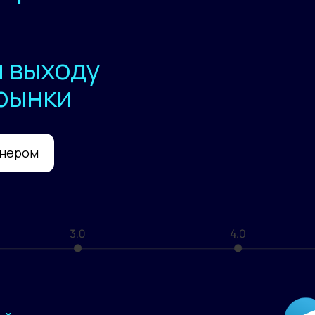
 выходу
рынки
тнером