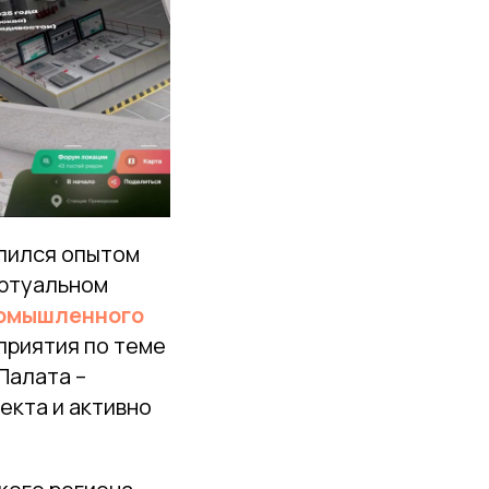
лился опытом
иртуальном
омышленного
приятия по теме
Палата –
екта и активно
.