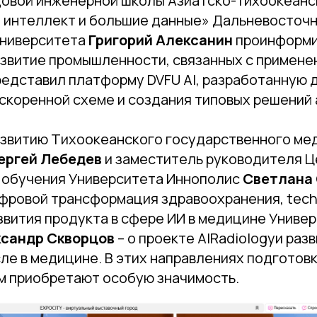
овой инженерной школы Азиатско-тихоокеанс
 интеллект и большие данные» Дальневосточ
университета
Григорий Алексанин
проинформи
азвитие промышленности, связанных с примен
редставил платформу DVFU AI, разработанную 
скоренной схеме и создания типовых решений 
азвитию Тихоокеанского государственного ме
ергей Лебедев
и
заместитель руководителя Ц
 обучения Университета Иннополис
Светлана
ифровой трансформация здравоохранения, tech
звития продукта в сфере ИИ в медицине Униве
сандр Скворцов
– о проекте AIRadiologyи раз
сле в медицине. В этих направлениях подготовк
м приобретают особую значимость.