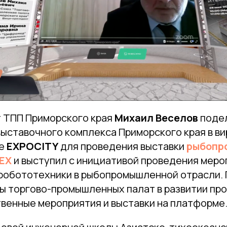
 ТПП Приморского края
Михаил Веселов
поде
выставочного комплекса Приморского края в в
ке
EXPOCITY
для проведения выставки
рыбопр
HEX
и выступил с инициативой проведения меро
 робототехники в рыбопромышленной отрасли. 
ы торгово-промышленных палат в развитии про
твенные мероприятия и выставки на платформе