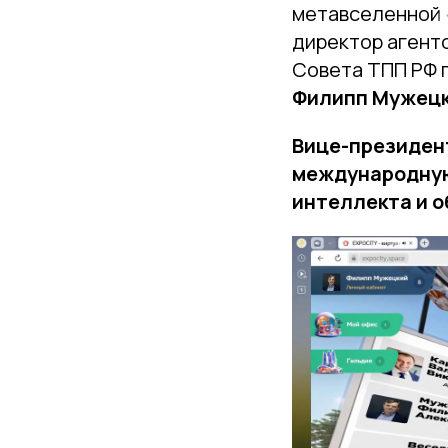
метавселенной
директор агент
Совета ТПП РФ 
Филипп Мужец
Вице-президен
международную
интеллекта и о