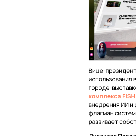
Вице-президент
использования 
городе-выстав
комплекса FIS
внедрения ИИ и
флагман систем
развивает собс