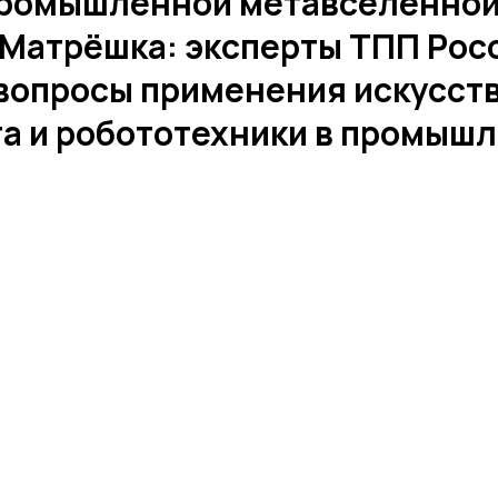
промышленной метавселенно
Матрёшка: эксперты ТПП Рос
вопросы применения искусст
а и робототехники в промыш