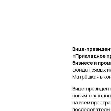
Вице-президен
«Прикладное п
бизнесе и про
фонда прямых и
Матрёшка» в ко
Вице-президен
новым технолог
на всем простра
последовательн