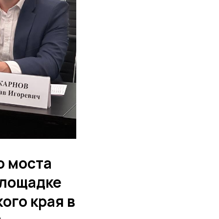
о моста
площадке
ого края в