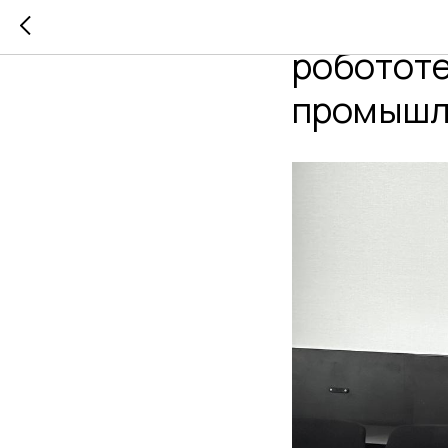
Форум «П
робототе
промышл