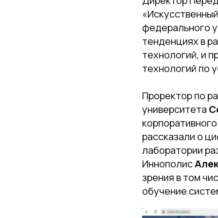
Директор Перед
«Искусственный
федерального 
тенденциях в р
технологий, и п
технологий по у
Проректор по р
университета
С
корпоративного
рассказали о ц
лаборатории ра
Иннополис
Алек
зрения в том чи
обучение систе