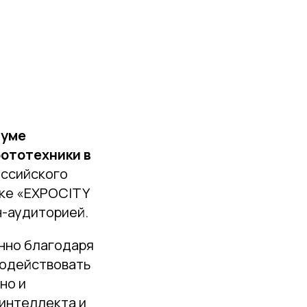
руме
ототехники в
оссийского
вке «EXPOCITY
н-аудиторией.
нно благодаря
модействовать
но и
интеллекта и