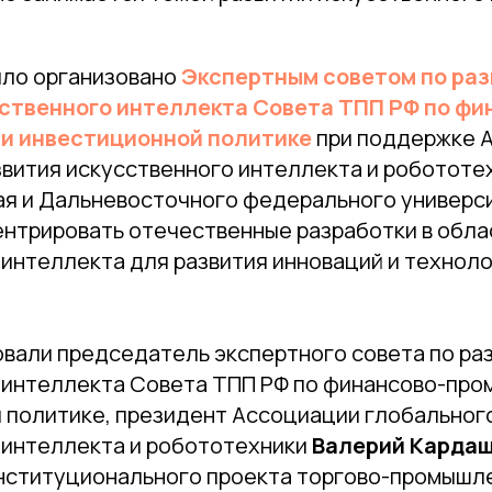
ло организовано
Экспертным советом по ра
ственного интеллекта Совета ТПП РФ по фи
и инвестиционной политике
при поддержке 
звития искусственного интеллекта и робототе
ая и Дальневосточного федерального универс
ентрировать отечественные разработки в обла
 интеллекта для развития инноваций и технол
вали председатель экспертного совета по ра
 интеллекта Совета ТПП РФ по финансово-про
 политике, президент Ассоциации глобальног
 интеллекта и робототехники
Валерий Карда
нституционального проекта торгово-промышл