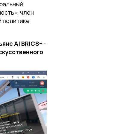
еральный
ость», член
й политике
нс AI BRICS+ –
скусственного