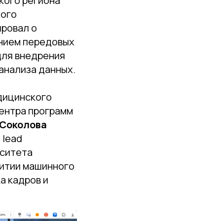
кого региона
ного
ровал о
ением передовых
для внедрения
анализа данных.
дицинского
ентра программ
 Соколова
 lead
рситета
витии машинного
а кадров и