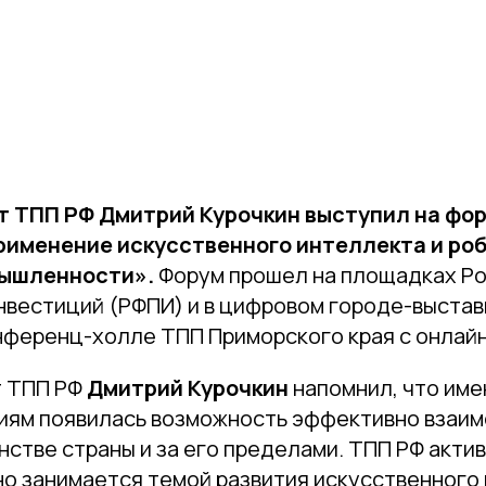
т ТПП РФ Дмитрий Курочкин выступил на фо
рименение искусственного интеллекта и роб
мышленности».
Форум прошел на площадках Р
нвестиций (РФПИ) и в цифровом городе-выста
нференц-холле ТПП Приморского края с онлай
т ТПП РФ
Дмитрий Курочкин
напомнил, что име
иям появилась возможность эффективно взаи
нстве страны и за его пределами. ТПП РФ актив
о занимается темой развития искусственного 