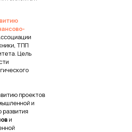
звитию
нансово-
Ассоциации
хники, ТПП
итета. Цель
сти
огического
звитию проектов
мышленной и
о развития
шов
и
енной