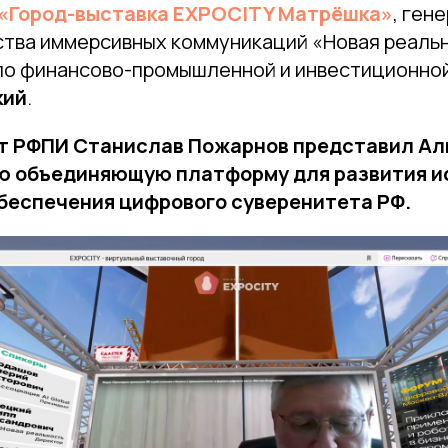
«Город-выставка EXPOCITY Матрёшка»
, ген
ства иммерсивных коммуникаций «Новая реальн
по финансово-промышленной и инвестиционно
кий
.
т РФПИ Станислав Пожарнов представил Алья
 объединяющую платформу для развития и
беспечения цифрового суверенитета РФ.